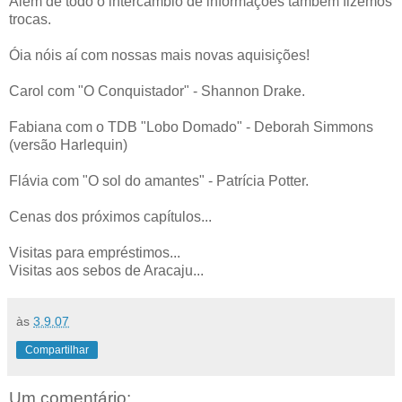
Além de todo o intercâmbio de informações também fizemos
trocas.
Óia nóis aí com nossas mais novas aquisições!
Carol com "O Conquistador" - Shannon Drake.
Fabiana com o TDB "Lobo Domado" - Deborah Simmons
(versão Harlequin)
Flávia com "O sol do amantes" - Patrícia Potter.
Cenas dos próximos capítulos...
Visitas para empréstimos...
Visitas aos sebos de Aracaju...
às
3.9.07
Compartilhar
Um comentário: