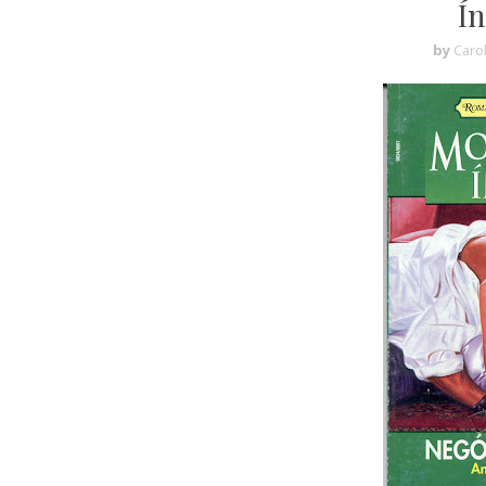
Ín
by
Caro