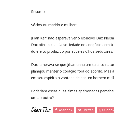
Resumo:
Sócios ou marido e mulher?
Jillian Kerr não esperava ver o ex-noivo Dax Pier
Dax ofereceu a ela sociedade nos negócios em tr
do efeito produzido por aqueles olhos sedutores.
Dax lembrava-se que Jillian tinha um talento natur
planejou manter o coração fora do acordo. Mas a
em seu espírito a vontade de ser um homem melh
Poderiam essas duas almas apaixonadas perceber q
um ao outro?
Share This:
Facebook
Twitter
Googl