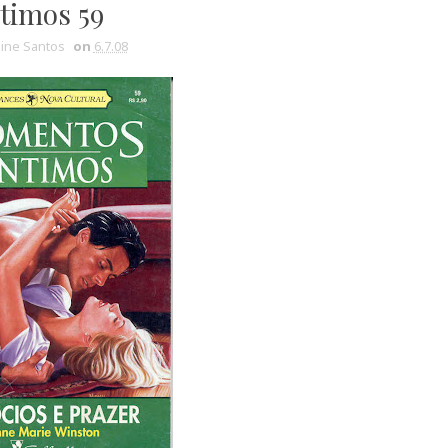
timos 59
line Santos
on
6.7.08