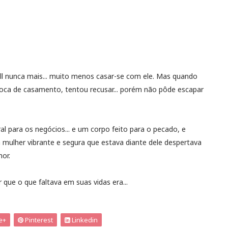
sall nunca mais... muito menos casar-se com ele. Mas quando
oca de casamento, tentou recusar... porém não pôde escapar
al para os negócios... e um corpo feito para o pecado, e
 mulher vibrante e segura que estava diante dele despertava
or.
ue o que faltava em suas vidas era...
e+
Pinterest
Linkedin