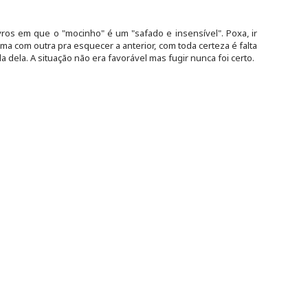
vros em que o "mocinho" é um "safado e insensível". Poxa, ir
ma com outra pra esquecer a anterior, com toda certeza é falta
 dela. A situação não era favorável mas fugir nunca foi certo.