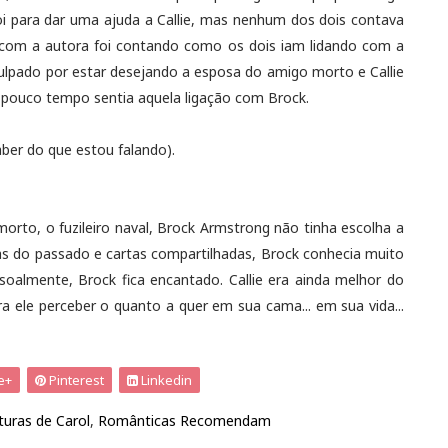
oi para dar uma ajuda a Callie, mas nenhum dos dois contava
 com a autora foi contando como os dois iam lidando com a
ulpado por estar desejando a esposa do amigo morto e Callie
 pouco tempo sentia aquela ligação com Brock.
saber do que estou falando).
rto, o fuzileiro naval, Brock Armstrong não tinha escolha a
sas do passado e cartas compartilhadas, Brock conhecia muito
soalmente, Brock fica encantado. Callie era ainda melhor do
 ele perceber o quanto a quer em sua cama... em sua vida...
e+
Pinterest
Linkedin
turas de Carol
,
Românticas Recomendam