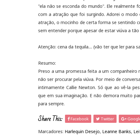
"ela não se esconda do mundo". Ele realmente f
com a atração que foi surgindo. Adorei o modo
atração, o mocinho de certa forma se sentindo c
sem entender porque apesar de estar viúva a tão
Atenção: cena da tequila.... (vão ter que ler para 
Resumo:
Preso a uma promessa feita a um companheiro mo
não ser procurar pela viúva. Por meio de conver
intimamente Callie Newton. Só que ao vê-la pes
que em sua imaginação. E não demora muito para
para sempre.
Share This:
Facebook
Twitter
Googl
Marcadores:
Harlequin Desejo
,
Leanne Banks
,
Lei