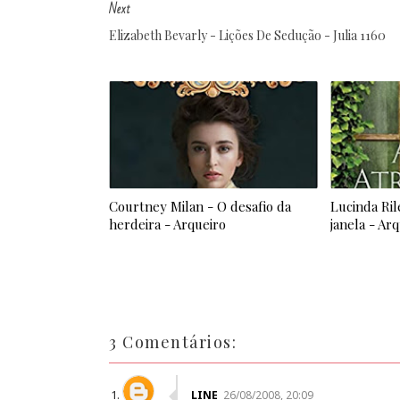
Next
Elizabeth Bevarly - Lições De Sedução - Julia 1160
Courtney Milan - O desafio da
Lucinda Ril
herdeira - Arqueiro
janela - Ar
3 Comentários:
LINE
26/08/2008, 20:09