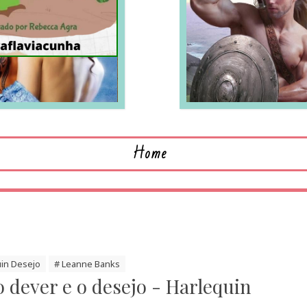
LEIA MAIS
L
Home
uin Desejo
# Leanne Banks
 dever e o desejo - Harlequin