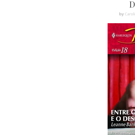
D
by
Carol