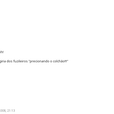
eh!
iria dos fuzileiros "precionando o colchão!!!"
008, 21:13