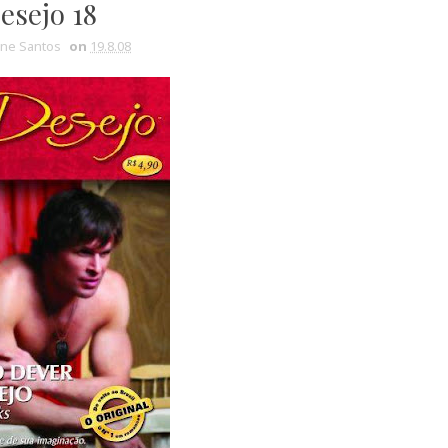
esejo 18
ine Santos
on
19.8.08