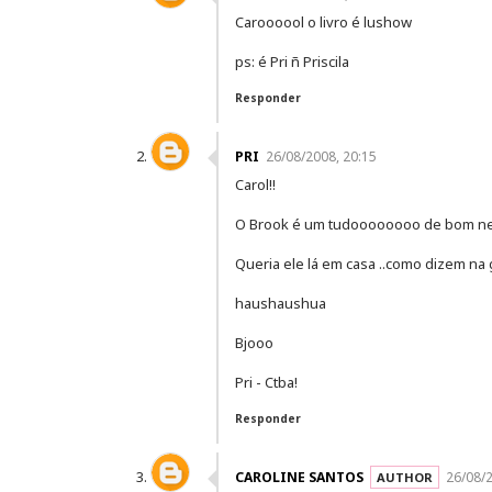
Caroooool o livro é lushow
ps: é Pri ñ Priscila
Responder
PRI
26/08/2008, 20:15
Carol!!
O Brook é um tudoooooooo de bom n
Queria ele lá em casa ..como dizem na g
haushaushua
Bjooo
Pri - Ctba!
Responder
CAROLINE SANTOS
26/08/2