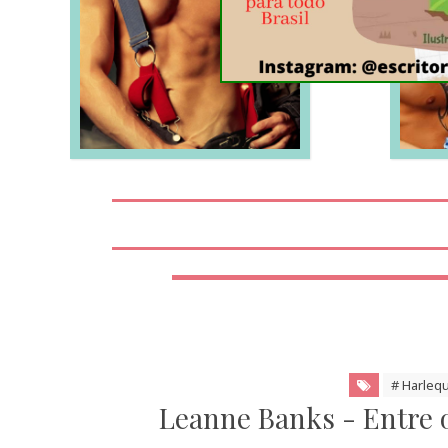
LEIA MAIS
# Harleq
Leanne Banks - Entre o