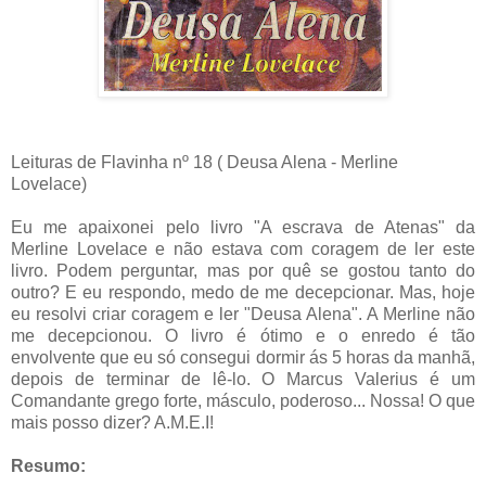
Leituras de Flavinha nº 18 ( Deusa Alena - Merline
Lovelace)
Eu me apaixonei pelo livro "A escrava de Atenas" da
Merline Lovelace e não estava com coragem de ler este
livro. Podem perguntar, mas por quê se gostou tanto do
outro? E eu respondo, medo de me decepcionar. Mas, hoje
eu resolvi criar coragem e ler "Deusa Alena". A Merline não
me decepcionou. O livro é ótimo e o enredo é tão
envolvente que eu só consegui dormir ás 5 horas da manhã,
depois de terminar de lê-lo. O Marcus Valerius é um
Comandante grego forte, másculo, poderoso... Nossa! O que
mais posso dizer? A.M.E.I!
Resumo: