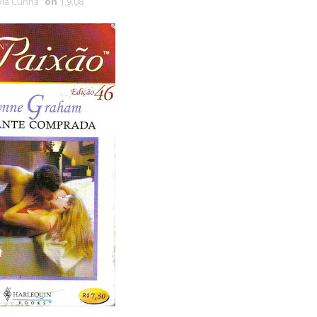
via Cunha
on
1.9.08