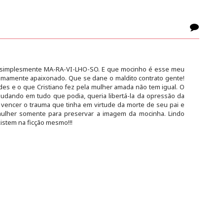
 é simplesmente MA-RA-VI-LHO-SO. E que mocinho é esse meu
emamente apaixonado. Que se dane o maldito contrato gente!
des e o que Cristiano fez pela mulher amada não tem igual. O
judando em tudo que podia, queria libertá-la da opressão da
 vencer o trauma que tinha em virtude da morte de seu pai e
mulher somente para preservar a imagem da mocinha. Lindo
stem na ficção mesmo!!!