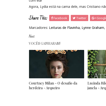
com ela!
Agora, Lydia está na cama dele, mas Cristiano nã
Share This:
Facebook
Twitter
Googl
Marcadores:
Leituras de Flavinha
,
Lynne Graham
,
Next
VOCÊS GANHARAM!
Courtney Milan - O desafio da
Lucinda Ril
herdeira - Arqueiro
janela - Ar