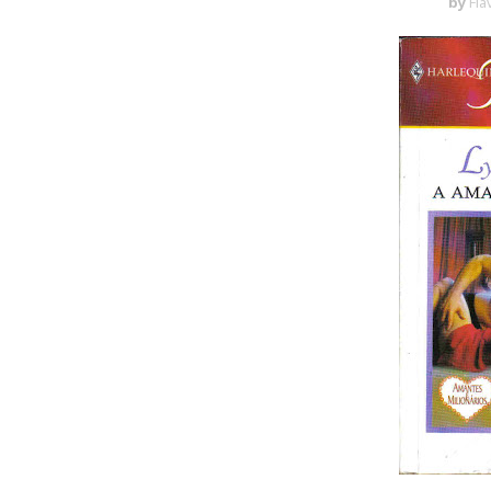
by
Flá