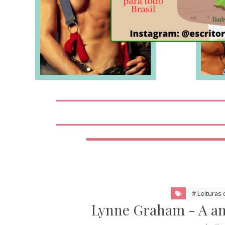
LEIA MAIS
# Leituras 
Lynne Graham - A am