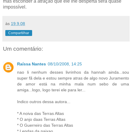
mas esconder a atração que ele lhe desperta será quase
impossível.
às
19.9.08
Compartilhar
Um comentário:
Raíssa Nantes
08/10/2008, 14:25
nao li nenhum desses livrinhos da hannah ainda...sou
super fã dela e estou sempre atras de algo novo Juramento
de amor está na minha mala num sebo de uma
amiga...logo, logo terei ele para ler...
Indico outros dessa autora...
* A noiva das Terras Altas
* O anjo daas Terras Altas
* O Guerreiro das Terras Altas
* Lendas da paixao