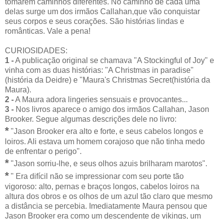
tomarem caminhos diferentes. No caminho de cada uma
delas surge um dos irmãos Callahan,que vão conquistar
seus corpos e seus corações. São histórias lindas e
românticas. Vale a pena!
CURIOSIDADES:
1 -
A publicação original se chamava "A Stockingful of Joy" e
vinha com as duas histórias: "A Christmas in paradise"
(história da Deidre) e "Maura's Christmas Secret(história da
Maura).
2 -
A Maura adora lingeries sensuais e provocantes...
3 -
Nos livros aparece o amigo dos irmãos Callahan, Jason
Brooker. Segue algumas descrições dele no livro:
*
"Jason Brooker era alto e forte, e seus cabelos longos e
loiros. Ali estava um homem corajoso que não tinha medo
de enfrentar o perigo".
*
"Jason sorriu-lhe, e seus olhos azuis brilharam marotos".
*
" Era difícil não se impressionar com seu porte tão
vigoroso: alto, pernas e braços longos, cabelos loiros na
altura dos obros e os olhos de um azul tão claro que mesmo
a distância se percebia. Imediatamente Maura pensou que
Jason Brooker era como um descendente de vikings, um