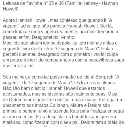
Leituras de flavinha nº 35 e 36 (Família Kenney - Hannah
Howell)
Adoro Hannah Howell, mas confesso que quando li "A
viagem" achei que não parecia Hannah Howell. Sei lá,
como trata de uma viagem realmente, pra mim demorou a
passar, enfim: Desgostei do livrinho.
Mas, eis que algum tempo depois, cai em minhas mãos o
segundo livro desta série "O segredo de Maura". Então
percebi que meu desagrado com o primeiro livro foi culpa
um pouco de ter lido comparando-o com a maravilhosa saga
das terras altas.
Sou mulher, e como tal posso mudar de idéia! Bem, reli "A
viagem" e li "O segredo de Maura". Os livros são ótimos.
Não são bem o estilo Hannah Howell que estamos
acostumados, mas as histórias são realmente boas. O pai
de Deidre morre antes de concluir uma missão: Entregar um
documento aos irmãos Callahan. Maura e Deidre são
primas, e partem rumo a fazenda Kate para finalizar entregar
os documentos. Para despistar os bandidos que querem
matá-las, como fizeram com o seu pai, Deidre tem a idéia de