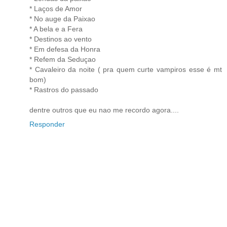
* Laços de Amor
* No auge da Paixao
* A bela e a Fera
* Destinos ao vento
* Em defesa da Honra
* Refem da Seduçao
* Cavaleiro da noite ( pra quem curte vampiros esse é mt
bom)
* Rastros do passado
dentre outros que eu nao me recordo agora....
Responder