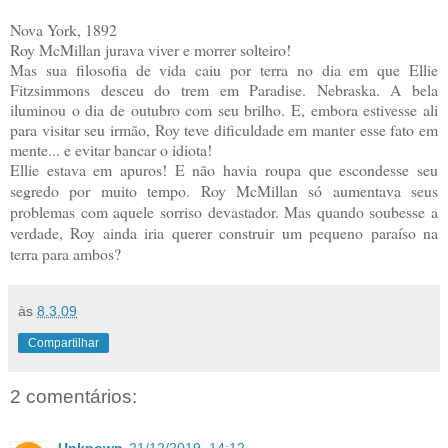
Nova York, 1892
Roy McMillan jurava viver e morrer solteiro!
Mas sua filosofia de vida caiu por terra no dia em que Ellie
Fitzsimmons desceu do trem em Paradise. Nebraska. A bela
iluminou o dia de outubro com seu brilho. E, embora estivesse ali
para visitar seu irmão, Roy teve dificuldade em manter esse fato em
mente... e evitar bancar o idiota!
Ellie estava em apuros! E não havia roupa que escondesse seu
segredo por muito tempo. Roy McMillan só aumentava seus
problemas com aquele sorriso devastador. Mas quando soubesse a
verdade, Roy ainda iria querer construir um pequeno paraíso na
terra para ambos?
às
8.3.09
Compartilhar
2 comentários:
Unknown
21/12/2019, 14:12