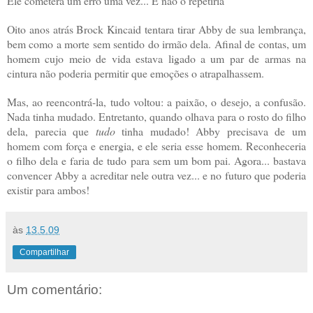
Ele cometera um erro uma vez... E não o repetiria
Oito anos atrás Brock Kincaid tentara tirar Abby de sua lembrança,
bem como a morte sem sentido do irmão dela. Afinal de contas, um
homem cujo meio de vida estava ligado a um par de armas na
cintura não poderia permitir que emoções o atrapalhassem.
Mas, ao reencontrá-la, tudo voltou: a paixão, o desejo, a confusão.
Nada tinha mudado. Entretanto, quando olhava para o rosto do filho
dela, parecia que
tudo
tinha mudado! Abby precisava de um
homem com força e energia, e ele seria esse homem. Reconheceria
o filho dela e faria de tudo para sem um bom pai. Agora... bastava
convencer Abby a acreditar nele outra vez... e no futuro que poderia
existir para ambos!
às
13.5.09
Compartilhar
Um comentário: