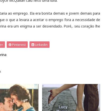
oyce McQuillan caiu feito uma luva.
taria ao emprego. Ela era bonita demais e jovem demais para
a que o que a levara a aceitar o emprego fora a necessidade de
rina era um enigma a ser desvendado. Poré,. seu coração lhe
e+
Pinterest
Linkedin
rina
s