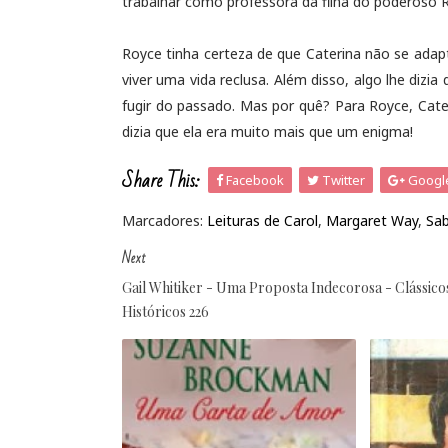
trabalhar como professora da filha do poderoso R
Royce tinha certeza de que Caterina não se adap
viver uma vida reclusa. Além disso, algo lhe dizi
fugir do passado. Mas por quê? Para Royce, Cate
dizia que ela era muito mais que um enigma!
Share This:
Facebook
Twitter
Googl
Marcadores:
Leituras de Carol
,
Margaret Way
,
Sab
Next
Gail Whitiker - Uma Proposta Indecorosa - Clássico
Históricos 226