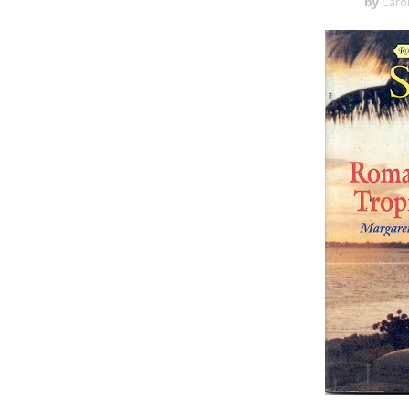
by
Caro