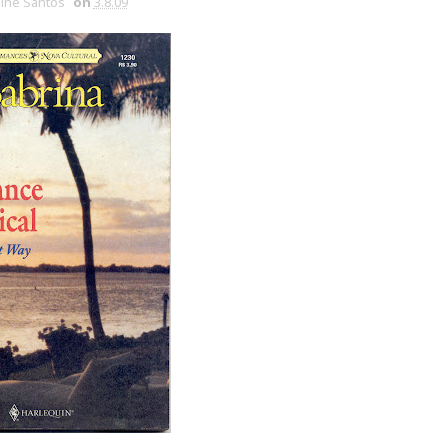
line Santos
on
3.8.09