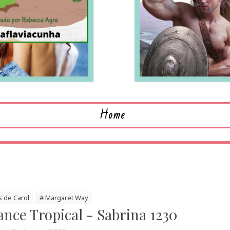
LEIA MAIS
L
Home
s de Carol
# Margaret Way
ce Tropical - Sabrina 1230