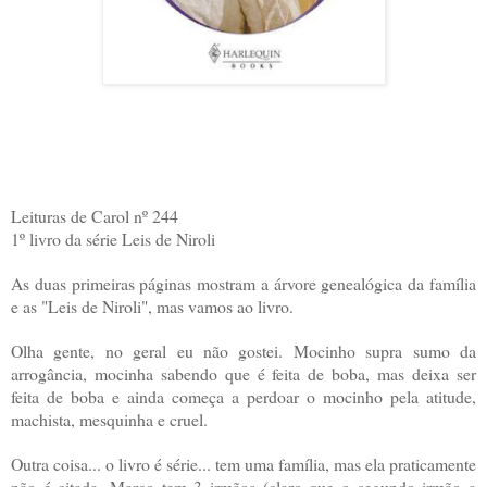
Leituras de Carol nº 244
1º livro da série Leis de Niroli
As duas primeiras páginas mostram a árvore genealógica da família
e as "Leis de Niroli", mas vamos ao livro.
Olha gente, no geral eu não gostei. Mocinho supra sumo da
arrogância, mocinha sabendo que é feita de boba, mas deixa ser
feita de boba e ainda começa a perdoar o mocinho pela atitude,
machista, mesquinha e cruel.
Outra coisa... o livro é série... tem uma família, mas ela praticamente
não é citada. Marco tem 3 irmãos (claro que o segundo irmão a