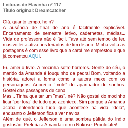
Leituras de Flavinha nº 117
Título original: Dreamcatcher
Olá, quanto tempo, hein?
A ausência de final de ano é facilmente explicável.
Encerramento de semestre letivo, cadernetas, médias...
Vida de professora não é fácil. Tava até sem tempo de ler,
mas voltei a ativa nos feriados de fim de ano. Minha volta as
postagens é com esse livro que a carol me emprestou e que
já comentou
AQUI
.
Eu amei o livro. A mocinha sofre horrores. Gente do céu, o
marido da Amanda é louquinho de pedra! Bom, voltando a
história, adorei a forma como a autora mexe com os
personagens. Adorei o "mote" do apanhador de sonhos.
Gostei das passagens de cena.
Mas... Tinha que ter um "mas", né? Não gostei do mocinho
ficar "por fora" de tudo que acontece. Sim por que a Amanda
acaba entendendo tudo que acontece na vida "dela",
enquanto o Jefferson fica a ver navios.
Além de quê, o Jefferson é uma sombra pálida do índio
gostosão. Preferia a Amanda com o Nokose. Prontofalei!