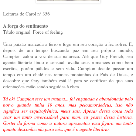
Leituras de Carol nº 356
A força do sentimento
Título original: Force of feeling
Uma paixão marcada a ferro e fogo em seu coração a fez sofrer. E,
depois de um tempo buscando paz em seu próprio mundo,
Campion calou a voz de sua natureza. Até que Guy French, seu
agente literário lindo e sensual, avalia seus romances como bem
escritos, porém pálidos e sem vida. Campion decide passar um
tempo em um chalé nas remotas montanhas do País de Gales, e
descobre que Guy também está lá para se certificar de que suas
orientações estão sendo seguidas à risca.
Tá ok! Campion teve um trauma... foi enganada e abandonada pelo
noivo quando tinha 19 anos, mas peloamordedeus, isso não
significa ser esquizofrênica, meus sais. Apesar dessa coisa toda
soar um tanto inverossímel para mim, eu gostei dessa história.
Gostei da forma como a autora apresentou essa figura um tanto
quanto desconhecida para nós, que é o agente literário.