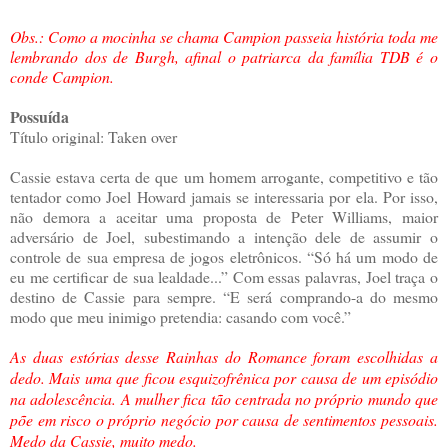
Obs.: Como a mocinha se chama Campion passeia história toda me
lembrando dos de Burgh, afinal o patriarca da família TDB é o
conde Campion.
Possuída
Título original: Taken over
Cassie estava certa de que um homem arrogante, competitivo e tão
tentador como Joel Howard jamais se interessaria por ela. Por isso,
não demora a aceitar uma proposta de Peter Williams, maior
adversário de Joel, subestimando a intenção dele de assumir o
controle de sua empresa de jogos eletrônicos. “Só há um modo de
eu me certificar de sua lealdade...” Com essas palavras, Joel traça o
destino de Cassie para sempre. “E será comprando-a do mesmo
modo que meu inimigo pretendia: casando com você.”
As duas estórias desse Rainhas do Romance foram escolhidas a
dedo. Mais uma que ficou esquizofrênica por causa de um episódio
na adolescência. A mulher fica tão centrada no próprio mundo que
põe em risco o próprio negócio por causa de sentimentos pessoais.
Medo da Cassie, muito medo.