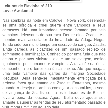
Leituras de Flavinha nº 210
Lover Awakened
Nas sombras da noite em Caldwell, Nova York, desenrola-
se uma sórdida e cruel guerra entre vampiros e seus
carrascos. Há uma irmandade secreta formada por seis
vampiros defensores de sua raça. Dentre eles, Zsadist é o
membro mais assustador da Irmandade da Adaga Negra.
Tendo sido por muito tempo um escravo de sangue, Zsadist
ainda carrega as cicatrizes de um passado repleto de
sofrimento e humilhação. Conhecido por uma fúria que não
acaba e por atos sinistros, ele é um selavagem, temido
igualmente por humanos e vampiros. A raiva é sua única
companheira e o terror sua única paixão. Até que resgata
uma bela vampira das garras da maligna Sociedade
Redutora. Bella sente-se imediatamente enfeitiçada pela
ardente força que emana de Zsadist. Entretanto, mesmo
quando o desejo de ambos começa a consumi-los, a sede
de vingança de Zsadist contra os torturadores de Bella o
leva à beira da loucura. Agora, Bella deve ajudar seu
amante a superar as feridas de seu atormentado passado e
vislumbrar um futuro ao lado dela.