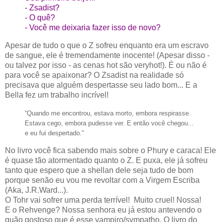
- Zsadist?
- O quê?
- Você me deixaria fazer isso de novo?
Apesar de tudo o que o Z sofreu enquanto era um escravo
de sangue, ele é tremendamente inocente! (Apesar disso -
ou talvez por isso - as cenas hot são veryhot!). É ou não é
para você se apaixonar? O Zsadist na realidade só
precisava que alguém despertasse seu lado bom... E a
Bella fez um trabalho incrível!
“Quando me encontrou, estava morto, embora respirasse.
Estava cego, embora pudesse ver. E então você chegou...
e eu fui despertado
.”
No livro você fica sabendo mais sobre o Phury e caraca! Ele
é quase tão atormentado quanto o Z. E puxa, ele já sofreu
tanto que espero que a shellan dele seja tudo de bom
porque senão eu vou me revoltar com a Virgem Escriba
(Aka, J.R.Ward...).
O Tohr vai sofrer uma perda terrível! Muito cruel! Nossa!
E o Rehvenge? Nossa senhora eu já estou antevendo o
quão gostoso que é esse vampiro/sympatho. O livro do