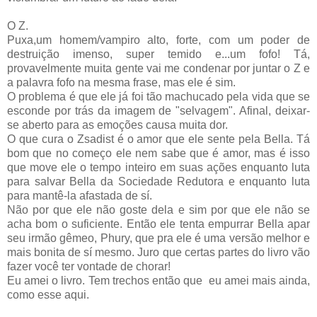
O Z.
Puxa,um homem/vampiro alto, forte, com um poder de
destruição imenso, super temido e...um fofo! Tá,
provavelmente muita gente vai me condenar por juntar o Z e
a palavra fofo na mesma frase, mas ele é sim.
O problema é que ele já foi tão machucado pela vida que se
esconde por trás da imagem de "selvagem". Afinal, deixar-
se aberto para as emoções causa muita dor.
O que cura o Zsadist é o amor que ele sente pela Bella. Tá
bom que no começo ele nem sabe que é amor, mas é isso
que move ele o tempo inteiro em suas ações enquanto luta
para salvar Bella da Sociedade Redutora e enquanto luta
para mantê-la afastada de sí.
Não por que ele não goste dela e sim por que ele não se
acha bom o suficiente. Então ele tenta empurrar Bella apar
seu irmão gêmeo, Phury, que pra ele é uma versão melhor e
mais bonita de sí mesmo. Juro que certas partes do livro vão
fazer você ter vontade de chorar!
Eu amei o livro. Tem trechos então que eu amei mais ainda,
como esse aqui.