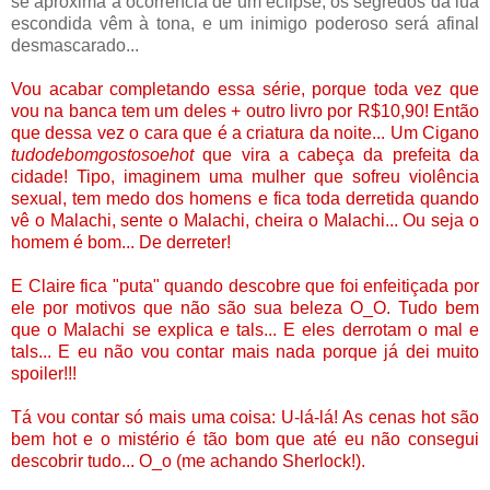
se aproxima a ocorrência de um eclipse, os segredos da lua
escondida vêm à tona, e um inimigo poderoso será afinal
desmascarado...
Vou acabar completando essa série, porque toda vez que
vou na banca tem um deles + outro livro por R$10,90! Então
que dessa vez o cara que é a criatura da noite... Um Cigano
tudodebomgostosoehot
que vira a cabeça da prefeita da
cidade! Tipo, imaginem uma mulher que sofreu violência
sexual, tem medo dos homens e fica toda derretida quando
vê o Malachi, sente o Malachi, cheira o Malachi... Ou seja o
homem é bom... De derreter!
E Claire fica "puta" quando descobre que foi enfeitiçada por
ele por motivos que não são sua beleza O_O. Tudo bem
que o Malachi se explica e tals... E eles derrotam o mal e
tals... E eu não vou contar mais nada porque já dei muito
spoiler!!!
Tá vou contar só mais uma coisa: U-lá-lá! As cenas hot são
bem hot e o mistério é tão bom que até eu não consegui
descobrir tudo... O_o (me achando Sherlock!).