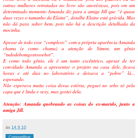
outras mulheres retratadas no livro são anoréxicas, pois em um
determinado momento Amanda diz para a amiga Jill que “é quase
duas vezes o tamanho da Elaine”, detalhe Elaine está grávida. Mas
não dá para saber bem, pois não há a descrição detalhada da
mocinha.
Apesar de todo esse “complexo” com a própria aparência Amanda
chama (e como chama) a atenção de Simon, um gênio
“tudodebomgostosoehot”.
E como todo gênio, ele é um tanto excêntrico, apesar de ter
convidado Amanda a apresentar o projeto na casa dele, ficava
horas e até dias no laboratório e deixava a “pobre” lá...
esperando.
Não esperava muita coisa dessa estória, peguei no sebo só pela
capa que é linda e sexy, mas gostei dela.
Atenção: Amanda quebrando as coisas do ex-marido, junto a
amiga Jill.
às
14.9.10
Compartilhar