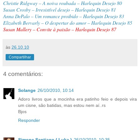
Christie Ridgway – A noiva roubada – Harlequin Desejo 80
Susan Crosby – Irresistível desejo – Harlequin Desejo 81
Anna DePalo – Um romance proibido – Harlequin Desejo 83
Elizabeth Bervarly – O despertar do amor – Harlequin Desejo 85
Susan Mallery – Convite à paixão – Harlequin Desejo 87
às
26.10.10
Compartilhar
4 comentários:
Solange
26/10/2010, 10:14
Adoro livros que a mocinha era patinho feio e depois vira
um cisne, são batidas, mas estou nem aí..rs
Bjos
Responder
Simone Santiago ( Luka )
26/10/2010, 10:35