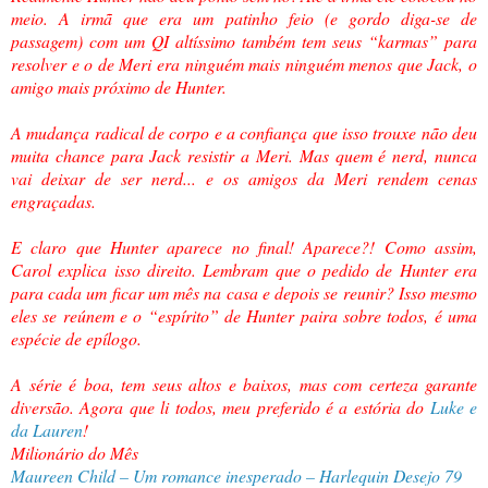
meio. A irmã que era um patinho feio (e gordo diga-se de
passagem) com um QI altíssimo também tem seus “karmas” para
resolver e o de Meri era ninguém mais ninguém menos que Jack, o
amigo mais próximo de Hunter.
A mudança radical de corpo e a confiança que isso trouxe não deu
muita chance para Jack resistir a Meri. Mas quem é nerd, nunca
vai deixar de ser nerd... e os amigos da Meri rendem cenas
engraçadas.
E claro que Hunter aparece no final! Aparece?! Como assim,
Carol explica isso direito. Lembram que o pedido de Hunter era
para cada um ficar um mês na casa e depois se reunir? Isso mesmo
eles se reúnem e o “espírito” de Hunter paira sobre todos, é uma
espécie de epílogo.
A série é boa, tem seus altos e baixos, mas com certeza garante
diversão. Agora que li todos, meu preferido é a estória do
Luke e
da Lauren
!
Milionário do Mês
Maureen Child – Um romance inesperado – Harlequin Desejo 79