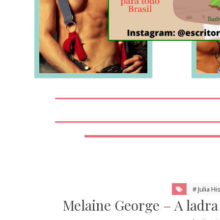
LEIA MAIS
# Julia Hi
Melaine George – A ladra 