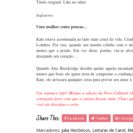
Título original: Like no other
Inglaterra
Uma mulher como poucas...
Kate estava acostumada ao lado mais cruel da vida. Criad
Londres. Por isso, quando seu mundo colidiu com o dos 
menos que a prisão. Em vez disso, porém, viu-se alvo
desejando seu coração...
Quando Alec Breckridge decidiu ajudar aquela encantado
menos que fosse ele quem teria de conquistar a confian
Kate, ele arriscará qualquer coisa para provar seu amor
Um romance fofo! Mesmo a edição da Nova Cultural (de
conseguiu fazer com que a estória ficasse ruim. Claro qu
você até desculpa o corte.
Share This:
Facebook
Twitter
Googl
Marcadores:
Julia Históricos
,
Leituras de Carol
,
Me