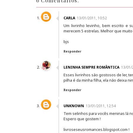
6 Comentários:
CARLA
13/01/2011, 10:52
Um livrinho levinho, bem escrito e 
merecem 5 estrelas. Melhor que muito 
bjs
Responder
LENINHA SEMPRE ROMÂNTICA
13/01/
Esses livrinhos são gostosos de ler, t
pilha é da minha filha, ela não deixa n
Responder
UNKNOWN
13/01/2011, 12:54
Tem selinhos para vocês meninas lá n
Espero que gostem !
livroseseusromances.blogspot.com !