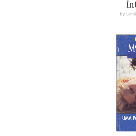
Ín
by
Carol