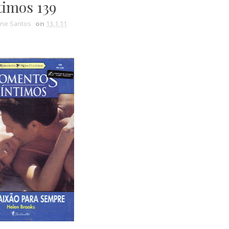
timos 139
ine Santos
on
13.1.11