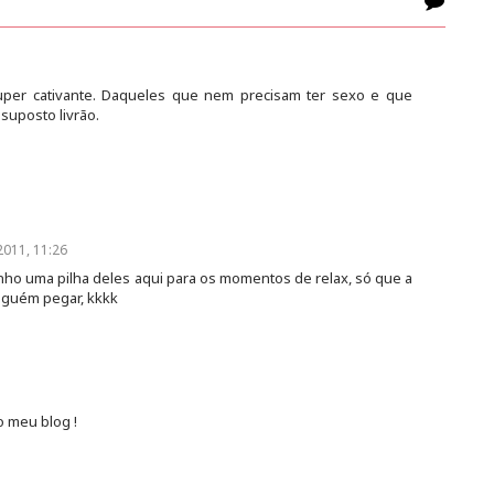
super cativante. Daqueles que nem precisam ter sexo e que
suposto livrão.
2011, 11:26
enho uma pilha deles aqui para os momentos de relax, só que a
inguém pegar, kkkk
o meu blog !