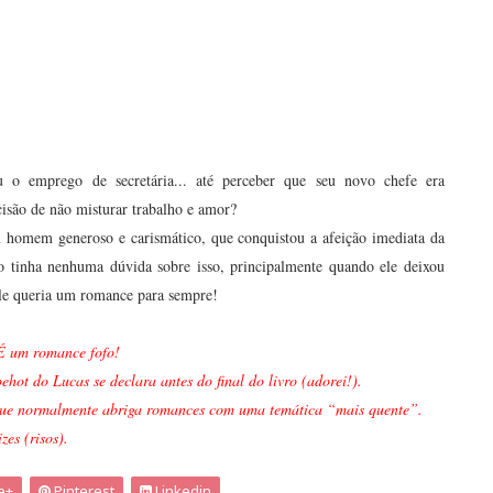
 o emprego de secretária... até perceber que seu novo chefe era
isão de não misturar trabalho e amor?
 homem generoso e carismático, que conquistou a afeição imediata da
não tinha nenhuma dúvida sobre isso, principalmente quando ele deixou
Ele queria um romance para sempre!
 É um romance fofo!
hot do Lucas se declara antes do final do livro (adorei!).
 que normalmente abriga romances com uma temática “mais quente”.
es (risos).
e+
Pinterest
Linkedin