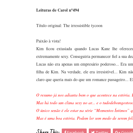
Leituras de Carol nº494
Título original: The irressistible tycoon
Paixão à vista!
Kim ficou extasiada quando Lucas Kane lhe ofereceu
extremamente sexy. Conseguiria permanecer fiel a sua dec
Lucas não era apenas um empresário poderoso... Era um
filha de Kim. Na verdade, ele era irresistível... Kim 
claro que queria mais do que um romance passageiro... 
O resumo já nos adianta bem o que acontece na estória.
Mas há todo um clima sexy no ar... e o tudodebomgostosoe
O único senão é ele estar na série “Momentos Íntimos”
Mas é uma boa estória. Podem ler sem medo de serem feliz
Share This:
Facebook
Twitter
Googl