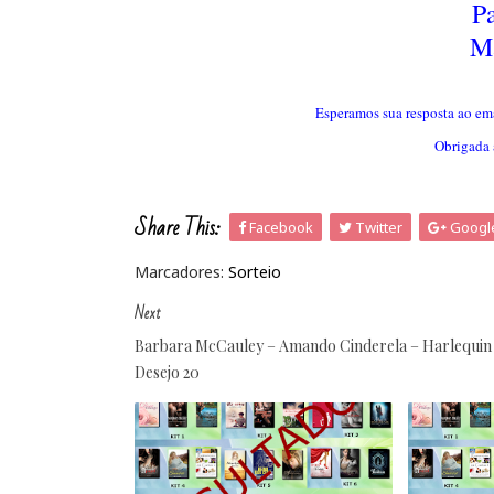
Pa
Ma
Esperamos sua resposta ao ema
Obrigada 
Share This:
Facebook
Twitter
Googl
Marcadores:
Sorteio
Next
Barbara McCauley – Amando Cinderela – Harlequin
Desejo 20