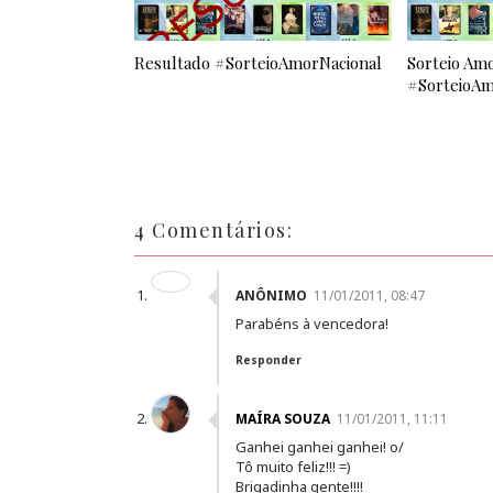
Resultado #SorteioAmorNacional
Sorteio Amo
#SorteioAm
4 Comentários:
ANÔNIMO
11/01/2011, 08:47
Parabéns à vencedora!
Responder
MAÍRA SOUZA
11/01/2011, 11:11
Ganhei ganhei ganhei! o/
Tô muito feliz!!! =)
Brigadinha gente!!!!