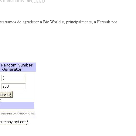
s Românticas
on
11.1.11
staríamos de agradecer a Bic World e, principalmente, a Faresak por