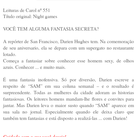
Leituras de Carol nº 551
Título original: Night games
VOCÊ TEM ALGUMA FANTASIA SECRETA?
A repórter de San Francisco, Darien Hughes tem. Na comemoração
de seu aniversario, ela se depara com um supergato no restaurante
lotado.
Começa a fantasiar sobre conhecer esse homem sexy, de olhos
azuis. Conhecer ... e muito mais.
É uma fantasia inofensiva. Só por diversão, Darien escreve a
respeito de “SAM” em sua coluna semanal – e o resultado é
surpreendente.
Todas as mulheres da cidade adoram as historias
fantasiosas. Os leitores homens mandam-lhe flores e convites para
jantar.
Mas Darien leva o maior susto quando “SAM” aparece em
sua sala no jornal. Especialmente quando ele deixa claro que
também tem fantasias e está disposto a realizá-las ... com Darien!
Cuidado com o que você deseja!