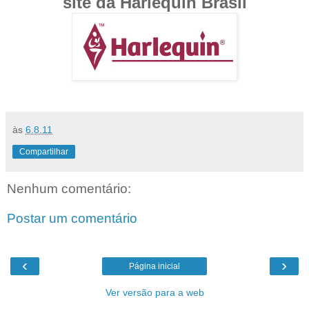
site da Harlequin Brasil
às
6.8.11
Compartilhar
Nenhum comentário:
Postar um comentário
‹
›
Página inicial
Ver versão para a web