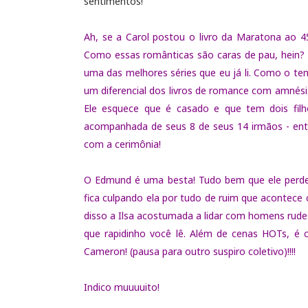
sentimentos!
Ah, se a Carol postou o livro da Maratona ao 
Como essas românticas são caras de pau, hein?
uma das melhores séries que eu já li. Como o te
um diferencial dos livros de romance com amné
Ele esquece que é casado e que tem dois filh
acompanhada de seus 8 de seus 14 irmãos - entre
com a cerimônia!
O Edmund é uma besta! Tudo bem que ele perdeu
fica culpando ela por tudo de ruim que acontece c
disso a Ilsa acostumada a lidar com homens rudes
que rapidinho você lê. Além de cenas HOTs, é 
Cameron! (pausa para outro suspiro coletivo)!!!!
Indico muuuuito!