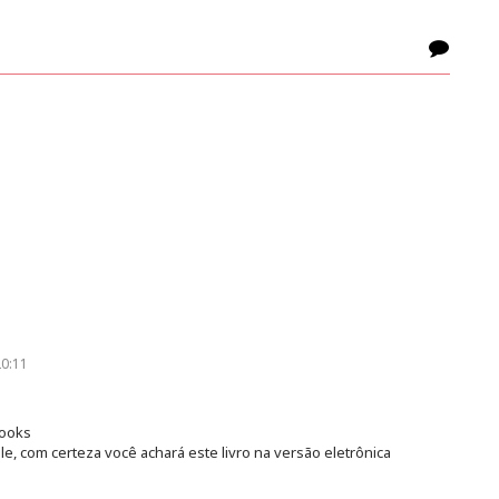
20:11
books
, com certeza você achará este livro na versão eletrônica