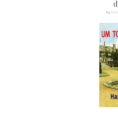
d
by
Fláv