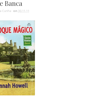
e Banca
ia Cunha
on
30.11.11