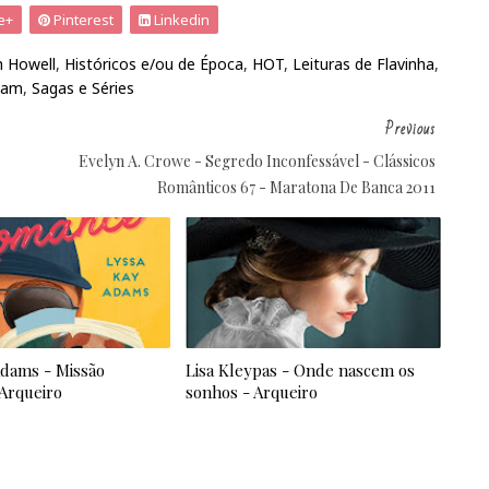
e+
Pinterest
Linkedin
 Howell
,
Históricos e/ou de Época
,
HOT
,
Leituras de Flavinha
,
dam
,
Sagas e Séries
Previous
Evelyn A. Crowe - Segredo Inconfessável - Clássicos
Românticos 67 - Maratona De Banca 2011
Adams - Missão
Lisa Kleypas - Onde nascem os
Arqueiro
sonhos - Arqueiro