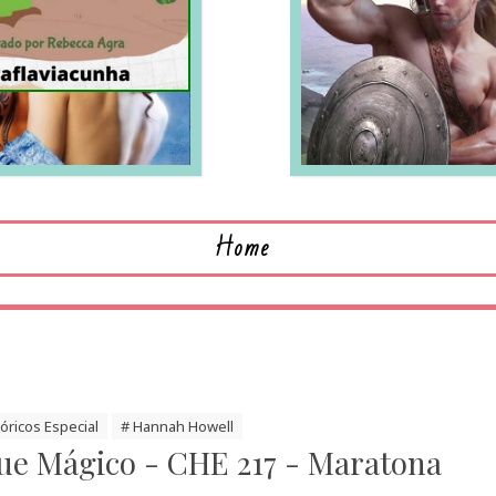
LEIA MAIS
L
Home
tóricos Especial
# Hannah Howell
e Mágico - CHE 217 - Maratona