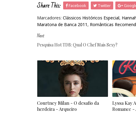
Share This:
Facebook
Twitter
Googl
Marcadores:
Clássicos Históricos Especial
,
Hannah
Maratona de Banca 2011
,
Românticas Recomen
Next
Pesquisa Hot TDB: Qual O Chef Mais Sexy?
Courtney Milan - O desafio da
Lyssa Kay 
herdeira - Arqueiro
Romance - 