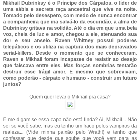
Mikhail Dubrinksy é o Príncipe dos Cárpatos, o líder de
uma sábia e secreta raça ancestral que vive na noite.
Tomado pelo desespero, com medo de nunca encontrar
a companheira que iria salvá-lo da escuridão, a alma de
Dubrinksy gritava na solidão. Até o dia em que uma bela
voz, cheia de luz e amor, chegou a ele, atenuando sua
dor e seu anseio. Raven Whitney possui poderes
telepáticos e os utiliza na captura dos mais depravados
serial-killers. Desde o momento que se conheceram,
Raven e Mikhail foram incapazes de resistir ao desejo
que faiscava entre eles. Mas forças sombrias tentarão
destruir esse frágil amor. E mesmo que sobrevivam,
como poderão - cárpato e humano - construir um futuro
juntos?
Quem quer levar o Mikhail pra casa?
E me digam se essa capa não está linda? Ai, Mikhail... Não
sei se você sabe, mas eu tenho um fraco pelos vampiros da
realeza... (Vide minha paixão pelo Wrath!) e tenho que
confessar que desde que soube que você vem para as