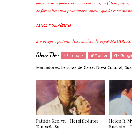
noite de sexo pode causar ao seu coração (literalmente)
de forma bem real pela autora, apesar que às vezes me pe
PAUSA DRAMÁTICA!
E o bíceps e peitoral desse modelo da capa! MEODE
Share This:
Facebook
Twitter
Googl
Marcadores:
Leituras de Carol
,
Nova Cultural
,
Sus
Patricia Keelyn - Herói Sedutor -
Helen R. M
Tentação 85
Encanto - 