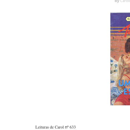
by
Carol
Leituras de Carol
nº
633