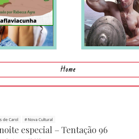
LEIA MAIS
L
Home
as de Carol
# Nova Cultural
oite especial – Tentação 96