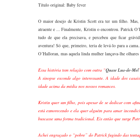
Título original: Baby fever
O maior desejo de Kristin Scott era ter um filho. Mas
atraente e ... Finalmente, Kristin o encontrou. Patrick O
tudo de que ela precisava, e percebeu que ficar grávi
aventura! Só que, primeiro, teria de levá-lo para a cama
O´Halloran, mas aquela linda mulher lançava-lhe olhares t
Essa história tem relação com outra “
Quase Lua-de-Mel
A sinopse esconde algo interessante. A idade dos casai
idade acima da média nos nossos romances.
Kristin quer um filho, pois apesar de se dedicar com afi
está esmorecendo e ela quer alguém para amar incondici
buscasse uma forma tradicional. Eis então que surge Patr
Achei engraçado o “pobre” do Patrick fugindo das tentaçõ