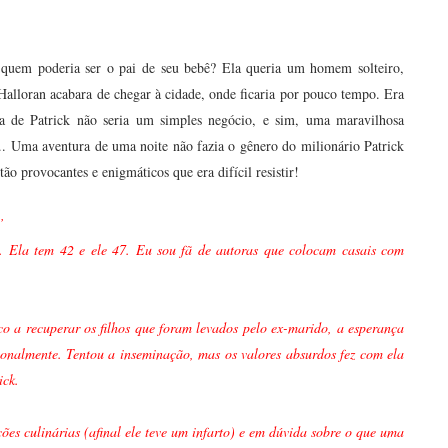
, quem poderia ser o pai de seu bebê? Ela queria um homem solteiro,
´Halloran acabara de chegar à cidade, onde ficaria por pouco tempo. Era
da de Patrick não seria um simples negócio, e sim, uma maravilhosa
... Uma aventura de uma noite não fazia o gênero do milionário Patrick
ão provocantes e enigmáticos que era difícil resistir!
”
s. Ela tem 42 e ele 47. Eu sou fã de autoras que colocam casais com
nco a recuperar os filhos que foram levados pelo ex-marido, a esperança
onalmente. Tentou a inseminação, mas os valores absurdos fez com ela
ick.
es culinárias (afinal ele teve um infarto) e em dúvida sobre o que uma