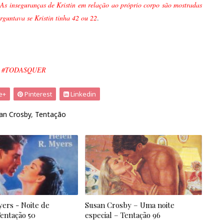
. As inseguranças de Kristin em relação ao próprio corpo são mostradas
rguntava se Kristin tinha 42 ou 22
.
OS! #TODASQUER
e+
Pinterest
Linkedin
an Crosby
,
Tentação
yers - Noite de
Susan Crosby – Uma noite
Tentação 50
especial – Tentação 96