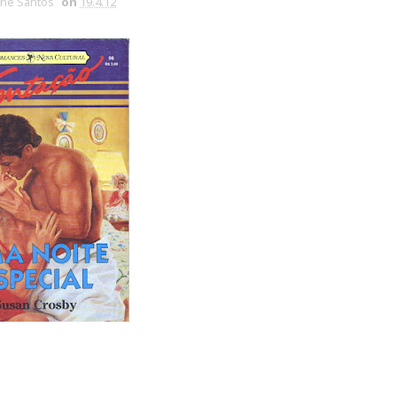
ine Santos
on
19.4.12