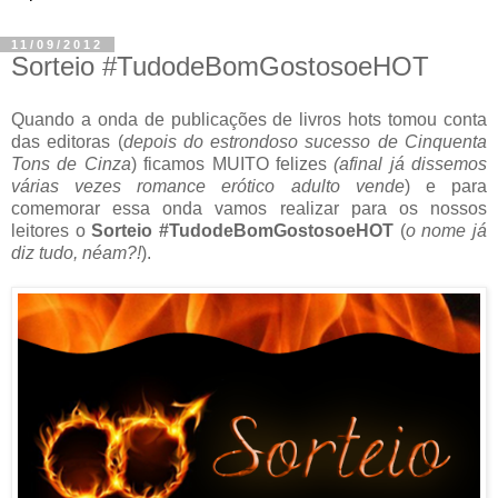
11/09/2012
Sorteio #TudodeBomGostosoeHOT
Quando a onda de publicações de livros hots tomou conta
das editoras (
depois do estrondoso sucesso de Cinquenta
Tons de Cinza
) ficamos MUITO felizes
(afinal já dissemos
várias vezes romance erótico adulto vende
) e para
comemorar essa onda vamos realizar para os nossos
leitores o
Sorteio #TudodeBomGostosoeHOT
(
o nome já
diz tudo, néam?!
).