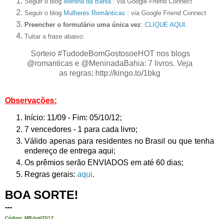
Seguir o blog
Menina da Bahia
: via Google Friend Connect
Seguir o blog
Mulheres Românticas
: via Google Friend Connect
Preencher o formulário uma única vez
:
CLIQUE AQUI
.
Tuitar a frase abaixo:
Sorteio #TudodeBomGostosoeHOT nos blogs
@romanticas e @MeninadaBahia: 7 livros. Veja
as regras: http://kingo.to/1bkg
Observações:
Início: 11/09 - Fim: 05/10/12;
7 vencedores - 1 para cada livro;
Válido apenas para residentes no Brasil ou que tenha
endereço de entrega aqui;
Os prêmios serão ENVIADOS em até 60 dias;
Regras gerais:
aqui
.
BOA SORTE!
---
Código: MR-hot/2012