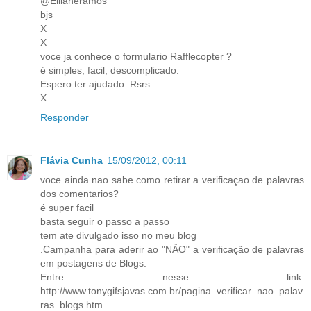
@Ellianeramos
bjs
X
X
voce ja conhece o formulario Rafflecopter ?
é simples, facil, descomplicado.
Espero ter ajudado. Rsrs
X
Responder
Flávia Cunha
15/09/2012, 00:11
voce ainda nao sabe como retirar a verificaçao de palavras
dos comentarios?
é super facil
basta seguir o passo a passo
tem ate divulgado isso no meu blog
.Campanha para aderir ao "NÃO" a verificação de palavras
em postagens de Blogs.
Entre nesse link:
http://www.tonygifsjavas.com.br/pagina_verificar_nao_palav
ras_blogs.htm