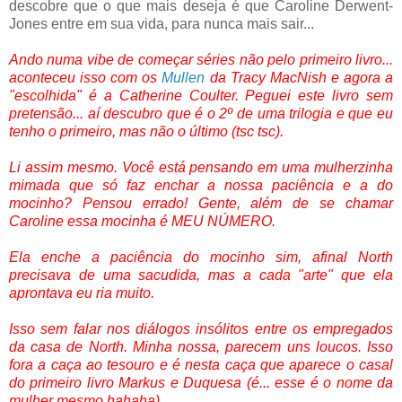
descobre que o que mais deseja é que Caroline Derwent-
Jones entre em sua vida, para nunca mais sair...
Ando numa vibe de começar séries não pelo primeiro livro...
aconteceu isso com os
Mullen
da Tracy MacNish e agora a
"escolhida" é a Catherine Coulter. Peguei este livro sem
pretensão... aí descubro que é o 2º de uma trilogia e que eu
tenho o primeiro, mas não o último (tsc tsc).
Li assim mesmo. Você está pensando em uma mulherzinha
mimada que só faz enchar a nossa paciência e a do
mocinho? Pensou errado! Gente, além de se chamar
Caroline essa mocinha é MEU NÚMERO.
Ela enche a paciência do mocinho sim, afinal North
precisava de uma sacudida, mas a cada "arte" que ela
aprontava eu ria muito.
Isso sem falar nos diálogos insólitos entre os empregados
da casa de North. Minha nossa, parecem uns loucos. Isso
fora a caça ao tesouro e é nesta caça que aparece o casal
do primeiro livro Markus e Duquesa (é... esse é o nome da
mulher mesmo hahaha)