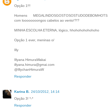
Opção 1!!!
Homens MEGALINDOSGOSTOSOSTUDODEBOMHOTS
com loooooooongos cabelos ao vento!?!?
MINHA ESCOLHA ETERNA, lógico, hhohohohohohoho
Opção 1 ever, meninas o/
Illy
Illyana HimuraWakai
illyana.himura@gmai.com
@IllychanHimuraW
Responder
Karina B.
24/10/2012, 14:14
Opção 3! *-*
Responder