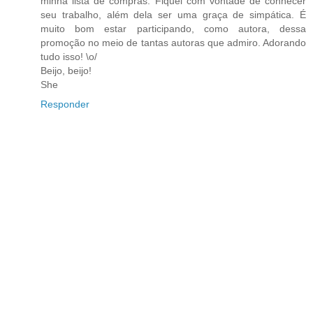
minha lista de compras. Fiquei com vontade de conhecer
seu trabalho, além dela ser uma graça de simpática. É
muito bom estar participando, como autora, dessa
promoção no meio de tantas autoras que admiro. Adorando
tudo isso! \o/
Beijo, beijo!
She
Responder