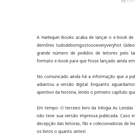
by
Fláv
A Harlequin Books acaba de lançar o e-book de 
demônio tudodebomgostosoeveryveryhot Gideon
grande número de pedidos de leitores pelo lan
formato e-book para que fosse lançado ainda em
No comunicado ainda há a informação que a pub
adiantou a versão digital. Enquanto aguardam
aperitivo da história, lendo o primeiro capítulo que
Em tempo: O terceiro livro da trilogia As Lenda
não teve sua versão impressa publicada. Caso e
decepção das leitoras, fãs e colecionadoras de l
os livros o quanto antes!