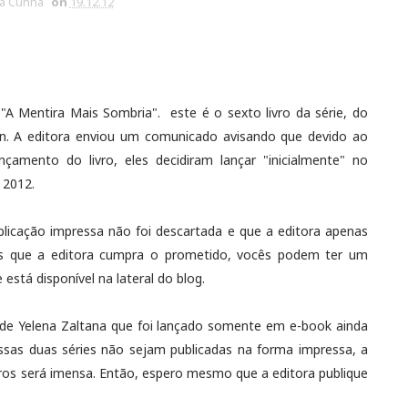
ia Cunha
on
19.12.12
"A Mentira Mais Sombria". este é o sexto livro da série, do
. A editora enviou um comunicado avisando que devido ao
çamento do livro, eles decidiram lançar "inicialmente" no
 2012.
licação impressa não foi descartada e que a editora apenas
os que a editora cumpra o prometido, vocês podem ter um
 está disponível na lateral do blog.
s de Yelena Zaltana que foi lançado somente em e-book ainda
ssas duas séries não sejam publicadas na forma impressa, a
ivros será imensa. Então, espero mesmo que a editora publique