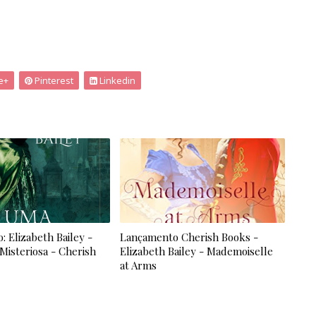
e+
Pinterest
Linkedin
 Elizabeth Bailey -
Lançamento Cherish Books -
isteriosa - Cherish
Elizabeth Bailey - Mademoiselle
at Arms