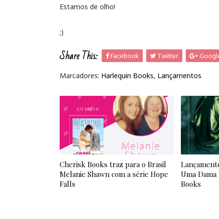
Estamos de olho!
;)
Share This:
Facebook
Twitter
Googl
Marcadores:
Harlequin Books
,
Lançamentos
Cherisk Books traz para o Brasil
Lançamento:
Melanie Shawn com a série Hope
Uma Dama M
Falls
Books