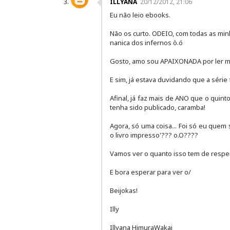
ILLYANA
20/12/2012, 21:06
Eu não leio ebooks.
Não os curto. ODEIO, com todas as min
nanica dos infernos ò.ó
Gosto, amo sou APAIXONADA por ler 
E sim, já estava duvidando que a série 
Afinal, já faz mais de ANO que o quint
tenha sido publicado, caramba!
Agora, só uma coisa... Foi só eu quem
o livro impresso'??? o.O????
Vamos ver o quanto isso tem de respe
E bora esperar para ver o/
Beijokas!
Illy
Illyana HimuraWakai