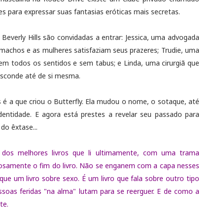
s para expressar suas fantasias eróticas mais secretas.
everly Hills são convidadas a entrar: Jessica, uma advogada
achos e as mulheres satisfaziam seus prazeres; Trudie, uma
m todos os sentidos e sem tabus; e Linda, uma cirurgiã que
sconde até de si mesma.
 é a que criou o Butterfly. Ela mudou o nome, o sotaque, até
entidade. E agora está prestes a revelar seu passado para
 do êxtase...
m dos melhores livros que li ultimamente, com uma trama
iosamente o fim do livro. Não se enganem com a capa nesses
ue um livro sobre sexo. É um livro que fala sobre outro tipo
as feridas "na alma" lutam para se reerguer. E de como a
te.