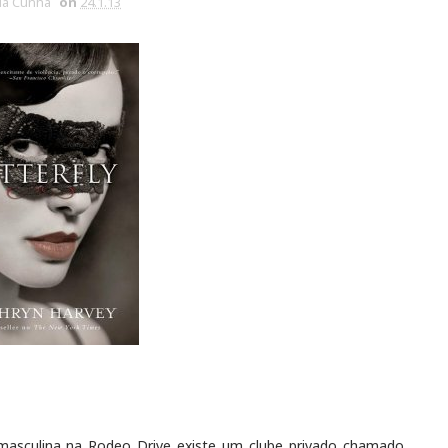
via Cunha
on
24.1.13
masculina na Rodeo Drive existe um clube privado chamado