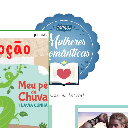
[FECHAR]
o prazer da leitura!
SAGAS E SÉRIES
SORTEIO