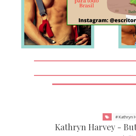
LEIA MAIS
# Kathryn 
Kathryn Harvey - But