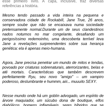
esse primeiro livro. A capa, inclusive, traz diversas
referências a história.
Mesmo tendo passado a vida inteira na pequena e
conservadora cidade de Rockabill, Jane True, 26 anos,
sempre soube que não se encaixava numa sociedade
pretensamente normal.Durante um de seus clandestinos
nados noturnos no mar congelante, desafiando um
perigosíssimo redemoinho, uma descoberta terrível leva
Jane a revelações surpreendentes sobre sua herança
genética: ela é
apenas
meio-humana.
Agora, Jane precisa penetrar um mundo de mitos e lendas,
povoado por criaturas sobrenaturais, aterrorizantes, belas e
até mortais. Características que também descrevem
perfeitamente Ryu, seu novo “amigo” -- um vampiro
poderoso, deslumbrante e hummm, aiii... muuuito SEXY.
Nesse mundo onde há um goblin advogado, um espírito de
árvore maquiador, um súcubo dona de boutique, elfos
diabólicos, homens inflamáveis, seres híbridos que se