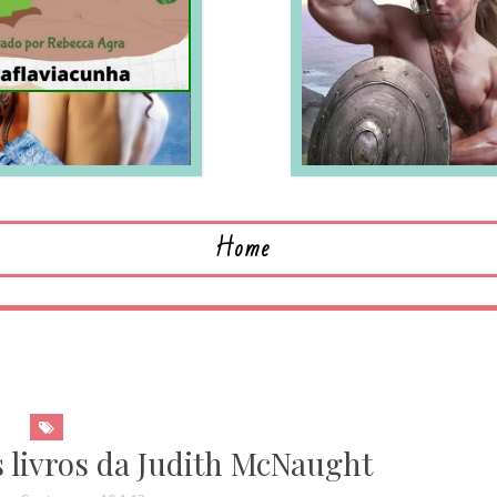
LEIA MAIS
L
Home
s livros da Judith McNaught