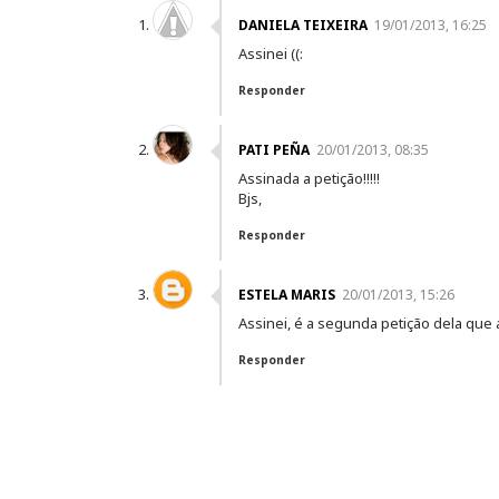
DANIELA TEIXEIRA
19/01/2013, 16:25
Assinei ((:
Responder
PATI PEÑA
20/01/2013, 08:35
Assinada a petição!!!!!
Bjs,
Responder
ESTELA MARIS
20/01/2013, 15:26
Assinei, é a segunda petição dela que 
Responder