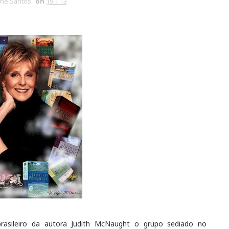
ine Santos
on
19.1.13
brasileiro da autora Judith McNaught o grupo sediado no