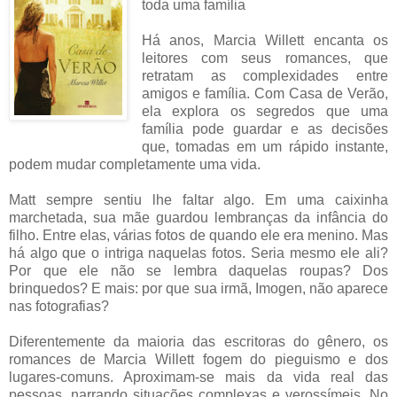
toda uma família
Há anos, Marcia Willett encanta os
leitores com seus romances, que
retratam as complexidades entre
amigos e família. Com Casa de Verão,
ela explora os segredos que uma
família pode guardar e as decisões
que, tomadas em um rápido instante,
podem mudar completamente uma vida.
Matt sempre sentiu lhe faltar algo. Em uma caixinha
marchetada, sua mãe guardou lembranças da infância do
filho. Entre elas, várias fotos de quando ele era menino. Mas
há algo que o intriga naquelas fotos. Seria mesmo ele ali?
Por que ele não se lembra daquelas roupas? Dos
brinquedos? E mais: por que sua irmã, Imogen, não aparece
nas fotografias?
Diferentemente da maioria das escritoras do gênero, os
romances de Marcia Willett fogem do pieguismo e dos
lugares-comuns. Aproximam-se mais da vida real das
pessoas, narrando situações complexas e verossímeis. No