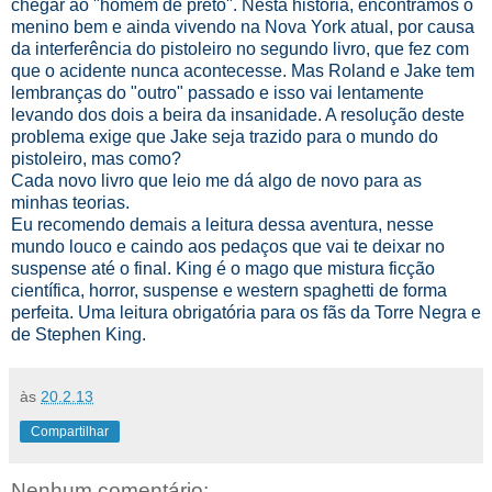
chegar ao "homem de preto". Nesta história, encontramos o
menino bem e ainda vivendo na Nova York atual, por causa
da interferência do pistoleiro no segundo livro, que fez com
que o acidente nunca acontecesse. Mas Roland e Jake tem
lembranças do "outro" passado e isso vai lentamente
levando dos dois a beira da insanidade. A resolução deste
problema exige que Jake seja trazido para o mundo do
pistoleiro, mas como?
Cada novo livro que leio me dá algo de novo para as
minhas teorias.
Eu recomendo demais a leitura dessa aventura, nesse
mundo louco e caindo aos pedaços que vai te deixar no
suspense até o final. King é o mago que mistura ficção
científica, horror, suspense e western spaghetti de forma
perfeita. Uma leitura obrigatória para os fãs da Torre Negra e
de Stephen King.
às
20.2.13
Compartilhar
Nenhum comentário: