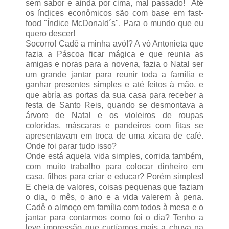
sem sabor e ainda por cima, mal passado! Até
os índices econômicos são com base em fast-
food "Índice McDonald´s". Para o mundo que eu
quero descer!
Socorro! Cadê a minha avó!? A vó Antonieta que
fazia a Páscoa ficar mágica e que reunia as
amigas e noras para a novena, fazia o Natal ser
um grande jantar para reunir toda a família e
ganhar presentes simples e até feitos à mão, e
que abria as portas da sua casa para receber a
festa de Santo Reis, quando se desmontava a
árvore de Natal e os violeiros de roupas
coloridas, máscaras e pandeiros com fitas se
apresentavam em troca de uma xícara de café.
Onde foi parar tudo isso?
Onde está aquela vida simples, corrida também,
com muito trabalho para colocar dinheiro em
casa, filhos para criar e educar? Porém simples!
E cheia de valores, coisas pequenas que faziam
o dia, o mês, o ano e a vida valerem à pena.
Cadê o almoço em família com todos à mesa e o
jantar para contarmos como foi o dia? Tenho a
leve impressão que curtíamos mais a chuva na