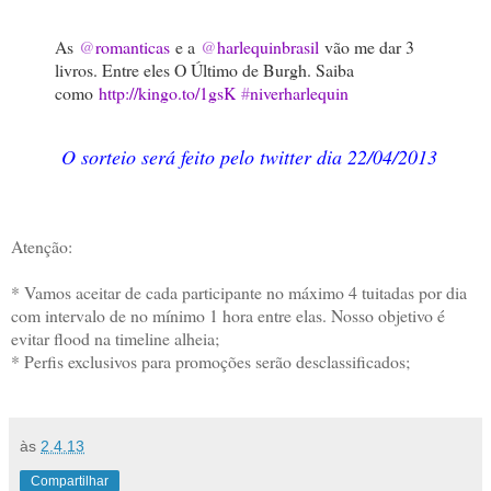
As
@
romanticas
e a
@
harlequinbrasil
vão me dar 3
livros. Entre eles O Último de Burgh. Saiba
como
http://kingo.to/1gsK
#
niverharlequin
O sorteio será feito pelo twitter dia 22/04/2013
Atenção:
* Vamos aceitar de cada participante no máximo 4 tuitadas por dia
com intervalo de no mínimo 1 hora entre elas. Nosso objetivo é
evitar flood na timeline alheia;
* Perfis exclusivos para promoções serão desclassificados;
às
2.4.13
Compartilhar