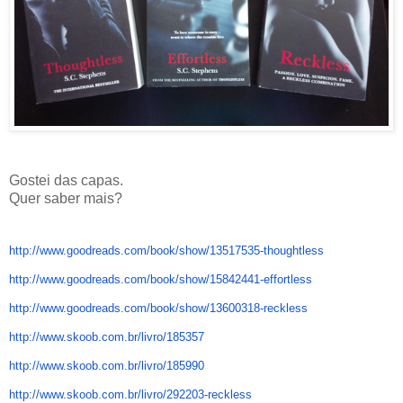
Gostei das capas.
Quer saber mais?
http://www.goodreads.com/book/
show/13517535-thoughtless
http://www.goodreads.com/book/
show/15842441-effortless
http://www.goodreads.com/book/
show/13600318-reckless
http://www.skoob.com.br/livro/
185357
http://www.skoob.com.br/livro/
185990
http://www.skoob.com.br/livro/
292203-reckless