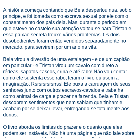
A história começa contando que Bela despertou nua, sob o
príncipe, e foi tomada como escrava sexual por ele com o
consentimento dos pais dela. Mas, durante o período em
que esteve no castelo sua atenção voltou-se para Tristan e
essa paixão secreta trouxe vários problemas. Os dois
desobedientes foram então vendidos separadamente no
mercado, para servirem por um ano na vila.
Bela virou a diversão de uma estalagem - e de um capitão
em particular - e Tristan virou um cavalo com direto a
rédeas, sapatos-cascos, crina e até rabo! Não vou contar
como ele sustenta esse rabo, leiam o livro ou usem a
imaginação. Rsrsrsrsrsrrss! Ele puxa a carruagem de seus
senhores junto com outros escravos-cavalos e trabalha
como animal de carga e prazer na fazenda. Bela e Tristan
descobrem sentimentos que nem sabiam que tinham e
acabam por se deixar levar, entregando-se totalmente aos
donos.
O livro aborda os limites do prazer e o quanto que eles
podem ser instáveis. Não há uma página que não fale sobre