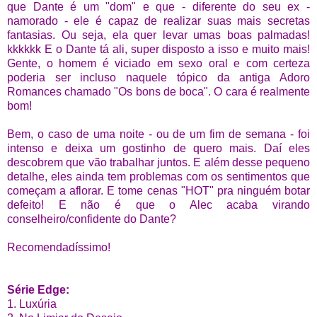
que Dante é um "dom" e que - diferente do seu ex -
namorado - ele é capaz de realizar suas mais secretas
fantasias. Ou seja, ela quer levar umas boas palmadas!
kkkkkk E o Dante tá ali, super disposto a isso e muito mais!
Gente, o homem é viciado em sexo oral e com certeza
poderia ser incluso naquele tópico da antiga Adoro
Romances chamado "Os bons de boca". O cara é realmente
bom!
Bem, o caso de uma noite - ou de um fim de semana - foi
intenso e deixa um gostinho de quero mais. Daí eles
descobrem que vão trabalhar juntos. E além desse pequeno
detalhe, eles ainda tem problemas com os sentimentos que
começam a aflorar. E tome cenas "HOT" pra ninguém botar
defeito!
E não é que o Alec acaba virando
conselheiro/confidente do Dante?
Recomendadíssimo!
Série Edge:
1. Luxúria