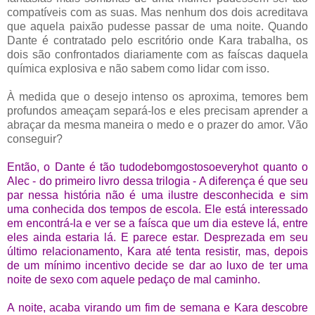
compatíveis com as suas. Mas nenhum dos dois acreditava
que aquela paixão pudesse passar de uma noite. Quando
Dante é contratado pelo escritório onde Kara trabalha, os
dois são confrontados diariamente com as faíscas daquela
química explosiva e não sabem como lidar com isso.
À medida que o desejo intenso os aproxima, temores bem
profundos ameaçam separá-los e eles precisam aprender a
abraçar da mesma maneira o medo e o prazer do amor. Vão
conseguir?
Então, o Dante é tão tudodebomgostosoeveryhot quanto o
Alec - do primeiro livro dessa trilogia - A diferença é que seu
par nessa história não é uma ilustre desconhecida e sim
uma conhecida dos tempos de escola. Ele está interessado
em encontrá-la e ver se a faísca que um dia esteve lá, entre
eles ainda estaria lá. E parece estar. Desprezada em seu
último relacionamento, Kara até tenta resistir, mas, depois
de um mínimo incentivo decide se dar ao luxo de ter uma
noite de sexo com aquele pedaço de mal caminho.
A noite, acaba virando um fim de semana e Kara descobre