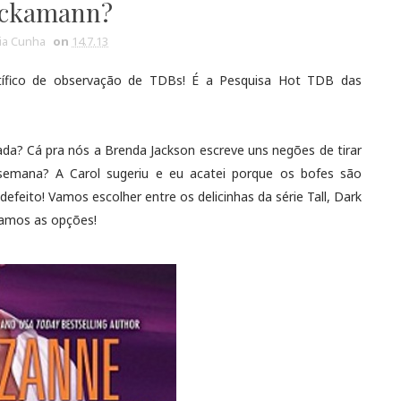
ckamann?
via Cunha
on
14.7.13
tífico de observação de TDBs! É a Pesquisa Hot TDB das
da? Cá pra nós a Brenda Jackson escreve uns negões de tirar
semana? A Carol sugeriu e eu acatei porque os bofes são
eito! Vamos escolher entre os delicinhas da série Tall, Dark
amos as opções!