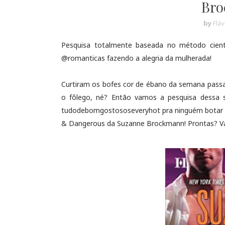
Bro
by
Flá
Pesquisa totalmente baseada no método cien
@romanticas fazendo a alegria da mulherada!
Curtiram os bofes cor de ébano da semana passa
o fôlego, né? Então vamos a pesquisa dessa 
tudodebomgostososeveryhot pra ninguém botar def
& Dangerous da Suzanne Brockmann! Prontas? V