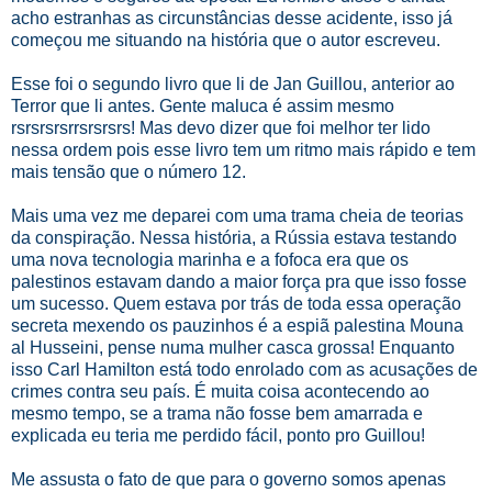
acho estranhas as circunstâncias desse acidente, isso já
começou me situando na história que o autor escreveu.
Esse foi o segundo livro que li de Jan Guillou, anterior ao
Terror que li antes. Gente maluca é assim mesmo
rsrsrsrsrrsrsrsrs! Mas devo dizer que foi melhor ter lido
nessa ordem pois esse livro tem um ritmo mais rápido e tem
mais tensão que o número 12.
Mais uma vez me deparei com uma trama cheia de teorias
da conspiração. Nessa história, a Rússia estava testando
uma nova tecnologia marinha e a fofoca era que os
palestinos estavam dando a maior força pra que isso fosse
um sucesso. Quem estava por trás de toda essa operação
secreta mexendo os pauzinhos é a espiã palestina Mouna
al Husseini, pense numa mulher casca grossa! Enquanto
isso Carl Hamilton está todo enrolado com as acusações de
crimes contra seu país. É muita coisa acontecendo ao
mesmo tempo, se a trama não fosse bem amarrada e
explicada eu teria me perdido fácil, ponto pro Guillou!
Me assusta o fato de que para o governo somos apenas