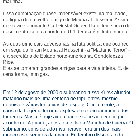
marinha.
Essa combinação quase impensável existe, na realidade,
na figura de um velho amigo de Mouna al Husseini. Assim
que o vice-almirante Carl Gustaf Gilbert Hamilton, sueco de
nascimento, subiu a bordo do U-1 Jerusalém, tudo mudou.
As duas principais adversárias na luta política que ocorreu
em seguida foram Mouna al Husseini - a "Madame Terror" -
e a secretária de Estado norte-americana, Condoleezza
Rice.
Elas se tornaram grandes amigas para a vida inteira. E, de
certa forma, inimigas.
Em 12 de agosto de 2000 o submarino russo Kursk afundou
matando mais de uma centena de tripulantes, mesmo
depois de várias tentativas de resgate. Oficialmente, a
causa da tragédia foi uma explosão no compartimento dos
torpedos. Mas até hoje ainda não se sabe ao certo o que
aconteceu. A guarnição era da elite da Marinha de Guerra. O
submarino, considerado invulnerável, era um dos mais
modernos e seguros da época. Eu lembro disso e ainda