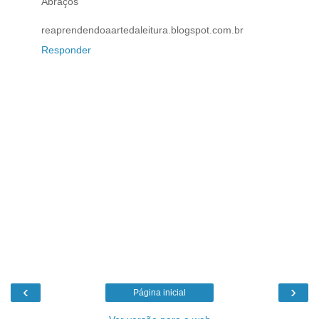
Abraços
reaprendendoaartedaleitura.blogspot.com.br
Responder
‹
›
Página inicial