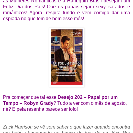
as Mulheres Românticas e a Harlequin Brasil desejam um
Feliz Dia dos Pais! Que os papais sejam sexy, sarados e
românticos! Agora, respira fundo e vem comigo dar uma
espiada no que tem de bom esse mês!
Pra começar que tal esse
Desejo 202 – Papai por um
Tempo – Robyn Grady
? Tudo a ver com o mês de agosto,
né? E pela resenha parece ser fofo!
Zack Harrison se vê sem saber o que fazer quando encontra
um bebê abandonado no banco de trás de um táxi. Por