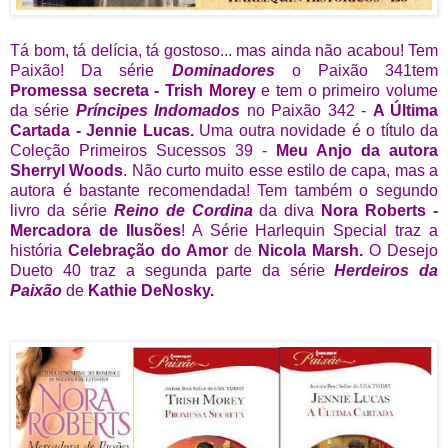
Tá bom, tá delícia, tá gostoso... mas ainda não acabou! Tem
Paixão! Da série
Dominadores
o Paixão 341tem
Promessa secreta - Trish Morey
e tem o primeiro volume
da série
Príncipes Indomados
no Paixão 342 -
A Última
Cartada - Jennie Lucas.
Uma outra novidade é o título da
Coleção Primeiros Sucessos 39 -
Meu Anjo
da autora
Sherryl Woods
. Não curto muito esse estilo de capa, mas a
autora é bastante recomendada! Tem também o segundo
livro da série
Reino de Cordina
da diva
Nora Roberts -
Mercadora de Ilusões
! A Série Harlequin Special traz a
história
Celebração do Amor
de
Nicola Marsh.
O Desejo
Dueto 40 traz a segunda parte da série
Herdeiros da
Paixão
de
Kathie DeNosky.