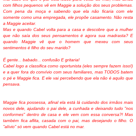
com filhos pequenos vê em Maggie a solução dos seus problemas.
Com pena da moça e sabendo que ela não ficaria com ele
somente como uma empregada, ele propõe casamento. Não resta
a Maggie aceitar.
Mas e quando Cabel volta para a casa e descobre que a mulher
que não saía dos seus pensamentos é agora sua madrasta? E
quando Maggie vê que o homem que mexeu com seus
sentimentos é filho do seu marido?
É gente... babado... confusão E gritaria!
Cabel logo a classifica como oportunista (eles sempre fazem isso!)
e a quer fora do convívio com seus familiares, mas TODOS batem
o pé e Maggie fica. E ele vai percebendo que ela não é aquilo que
pensava.
Maggie fica possessa, afinal ela está lá cuidando dos irmãos mais
novos dele, ajudando o pai dele, a cunhada e deixando tudo "nos
conformes" dentro de casa e ele vem com essa conversa?! Mas
também fica aflita, casada com o pai, mas desejando o filho. O
"alívio" só vem quando Cabel está no mar.