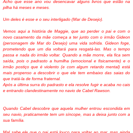
Acho que esse ano vou desencavar alguns livros que estão na
pilha há meses e meses.
Um deles é esse e o seu interligado (Mar de Desejo).
Vemos aqui a história de Maggie, que ao perder o pai e com o
novo casamento da mãe começa a ter junto com o irmão Gideon
(personagem de Mar do Desejo) uma vida sofrida. Gideon foge,
prometendo que um dia voltará para resgatá-las. Mas o tempo
passa e nada do irmão voltar. Quando a mãe morre, ela fica sem
saída, pois o padrasto a humilha (emocional e fisicamente) e o
irmão postiço que é violento (e com algum retardo mental) está
mais propenso a descobrir o que ele tem embaixo das saias do
que tratá-la de forma fraternal.
Após a última surra do padrasto e ela resolve fugir e acaba no cais
e entrando clandestinamente no navio de Cabel Rawson.
Quando Cabel descobre que aquela mulher entrou escondida em
seu navio, praticamente tem um síncope, mas a deixa junto com a
sua família.
Mal sabe ele que o pai está louco para voltar ao mar, mas ainda