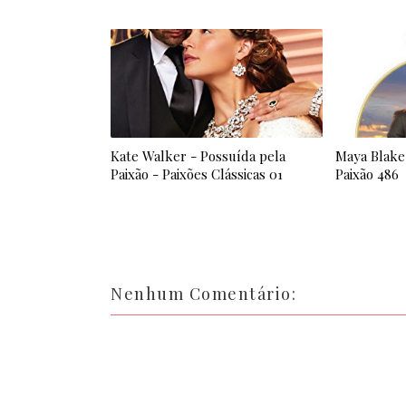
Kate Walker - Possuída pela
Maya Blake 
Paixão - Paixões Clássicas 01
Paixão 486
Nenhum Comentário: