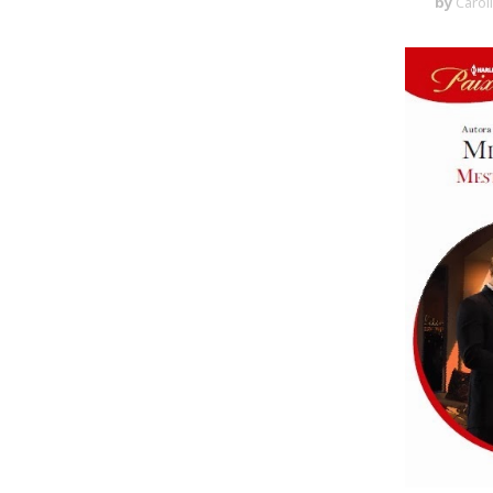
by
Carol