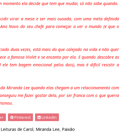
gum momento ela decide que tem que mudar, só não sabe quando.
ecidir virar a mesa e ser mais ousada, com uma meta definida
de Ano Novo do seu chefe para começar a ver o mundo (e que o
rciado duas vezes, está mais do que calejado na vida e não quer
ece a famosa Violet e se encanta por ela. E quando descobre as
l ele tem bagem emocional pelos dois), mas é difícil resistir a
s da Miranda Lee quando elas chegam a um relacionamento com
nseguiu me fazer gostar dela, por ser franca com o que queria
nsinou.
e+
Pinterest
Linkedin
,
Leituras de Carol
,
Miranda Lee
,
Paixão