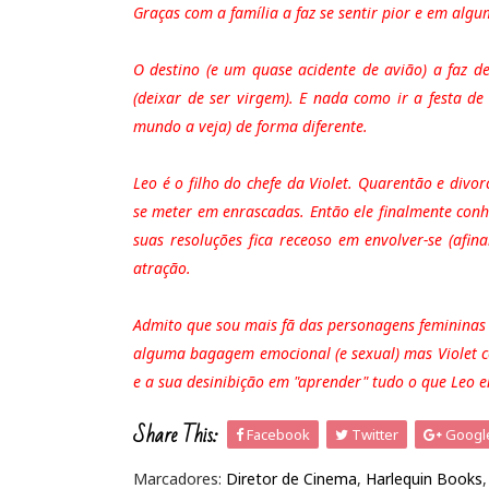
Graças com a família a faz se sentir pior e em al
O destino (e um quase acidente de avião) a faz d
(deixar de ser virgem). E nada como ir a festa 
mundo a veja) de forma diferente.
Leo é o filho do chefe da Violet. Quarentão e divo
se meter em enrascadas. Então ele finalmente conh
suas resoluções fica receoso em envolver-se (afina
atração.
Admito que sou mais fã das personagens feminina
alguma bagagem emocional (e sexual) mas Violet co
e a sua desinibição em "aprender" tudo o que Leo e
Share This:
Facebook
Twitter
Googl
Marcadores:
Diretor de Cinema
,
Harlequin Books