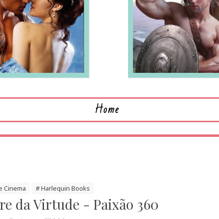
LEIA MAIS
L
Home
de Cinema
# Harlequin Books
re da Virtude - Paixão 360