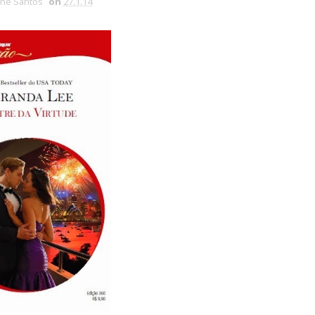
ine Santos
on
27.1.14