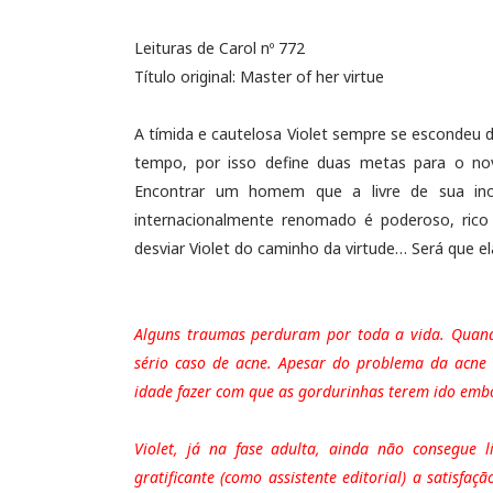
Leituras de Carol nº 772
Título original: Master of her virtue
A tímida e cautelosa Violet sempre se escondeu 
tempo, por isso define duas metas para o novo
Encontrar um homem que a livre de sua ino
internacionalmente renomado é poderoso, rico
desviar Violet do caminho da virtude… Será que e
Alguns traumas perduram por toda a vida. Quand
sério caso de acne. Apesar do problema da acne t
idade fazer com que as gordurinhas terem ido embo
Violet, já na fase adulta, ainda não consegue
gratificante (como assistente editorial) a satisf