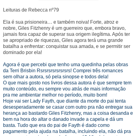
Leituras de Rebecca nº79
Ela é sua prisioneira… e também noiva! Forte, atroz e
nobre, Giles Fitzhenry é um guerreiro que, embora bravo,
jamais fora capaz de superar sua origem ilegítima. Após ter
se apropriado de riquezas, Giles agora terá uma grande
batalha a enfrentar: conquistar sua amada, e se permitir ser
dominado por ela!
Agora é que percebi que tenho uma quedinha pelas obras
da Terri Brisbin Rsrsrsrsrsrsrsrs! Comprei três romances
sem olhar a autora, só pela sinopse e todos dela!
O que mais gosto nos livros dessa autora é que sempre tem
muito conteúdo, eu sempre vou atrás de mais informação
pra me ambientar melhor no período, muito bom!
Hoje vai ser Lady Fayth, que diante da morte do pai tenta
desesperadamente se casar com outro pra não entregar sua
herança ao bastardo Giles Fitzhenry, mas a coisa desanda e
bem na hora do altar o danado invade a capela e dá um
basta. Tudo que era do pai de Fayth é dado como
pagamento pela ajuda na batalha, incluindo ela, não dá pra