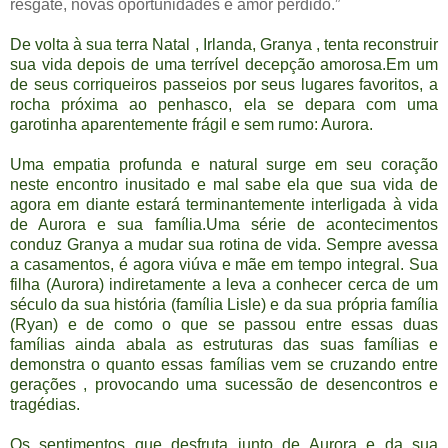
resgate, novas oportunidades e amor perdido.”
De volta à sua terra Natal , Irlanda, Granya , tenta reconstruir
sua vida depois de uma terrível decepção amorosa.Em um
de seus corriqueiros passeios por seus lugares favoritos, a
rocha próxima ao penhasco, ela se depara com uma
garotinha aparentemente frágil e sem rumo: Aurora.
Uma empatia profunda e natural surge em seu coração
neste encontro inusitado e mal sabe ela que sua vida de
agora em diante estará terminantemente interligada à vida
de Aurora e sua família.Uma série de acontecimentos
conduz Granya a mudar sua rotina de vida. Sempre avessa
a casamentos, é agora viúva e mãe em tempo integral. Sua
filha (Aurora) indiretamente a leva a conhecer cerca de um
século da sua história (família Lisle) e da sua própria família
(Ryan) e de como o que se passou entre essas duas
famílias ainda abala as estruturas das suas famílias e
demonstra o quanto essas famílias vem se cruzando entre
gerações , provocando uma sucessão de desencontros e
tragédias.
Os sentimentos que desfruta junto de Aurora e da sua