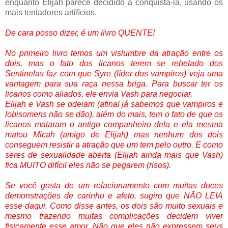
enquanto Elijah parece decidido a conquistá-la, usando os
mais tentadores artifícios.
De cara posso dizer, é um livro QUENTE!
No primeiro livro temos um vislumbre da atração entre os
dois, mas o fato dos licanos terem se rebelado dos
Sentinelas faz com que Syre (líder dos vampiros) veja uma
vantagem para sua raça nessa briga. Para buscar ter os
licanos como aliados, ele envia Vash para negociar.
Elijah e Vash se odeiam (afinal já sabemos que vampiros e
lobisomens não se dão), além do mais, tem o fato de que os
licanos mataram o antigo companheiro dela e ela mesma
matou Micah (amigo de Elijah) mas nenhum dos dois
conseguem resistir a atração que um tem pelo outro. E como
seres de sexualidade aberta (Elijah ainda mais que Vash)
fica MUITO difícil eles não se pegarem (risos).
Se você gosta de um relacionamento com muitas doces
demonstrações de carinho e afeto, sugiro que NÃO LEIA
esse daqui. Como disse antes, os dois são muito sexuais e
mesmo trazendo muitas complicações decidem viver
fisicamente esse amor. Não que eles não expressem seus