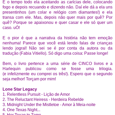
É o tempo todo ela aceitando as carícias dele, colocando
fogo e depois recuando e dizendo não. Daí ele dá a ela uns
presentinhos (um colar e relógio com diamantes!) e ela
transa com ele. Mas, depois não quer mais por quê? Por
quê?
Porque se apaixonou e quer casar e ele só quer um
caso. uÓ!
E o pior é que a narrativa da história não tem emoção
nenhuma! Parece que você está lendo falas de crianças
lendo jogral! Não sei se é por conta da autora ou da
tradução (Fabia Vitiello). Só digo uma coisa: Passe longe!
Bem, o livro pertence a uma série de CINCO livros e a
Harlequin publicou como se fosse uma trilogia.
(e infelizmente eu comprei os três!). Espero que o segundo
seja melhor! Torçam por mim!
Lone Star Legacy
1. Relentless Pursuit - Lição de Amor
2. The Reluctant Heiress - Herdeira Rebelde
3. Midnight Under the Mistletoe - Amor à Meia-noite
4. One Texas Night...
5. Her Texan to Tame