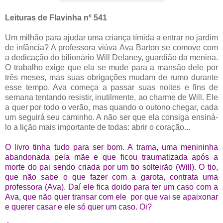
Leituras de Flavinha nº 541
Um milhão para ajudar uma criança tímida a entrar no jardim
de infância? A professora viúva Ava Barton se comove com
a dedicação do bilionário Will Delaney, guardião da menina.
O trabalho exige que ela se mude para a mansão dele por
três meses, mas suas obrigações mudam de rumo durante
esse tempo. Ava começa a passar suas noites e fins de
semana tentando resistir, inutilmente, ao charme de Will. Ele
a quer por todo o verão, mas quando o outono chegar, cada
um seguirá seu caminho. A não ser que ela consiga ensiná-
lo a lição mais importante de todas: abrir o coração...
O livro tinha tudo para ser bom. A trama, uma menininha
abandonada pela mãe e que ficou traumatizada após a
morte do pai sendo criada por um tio solteirão (Will). O tio,
que não sabe o que fazer com a garota, contrata uma
professora (Ava). Daí ele fica doido para ter um caso com a
Ava, que não quer transar com ele por que vai se apaixonar
e querer casar e ele só quer um caso.
Oi?