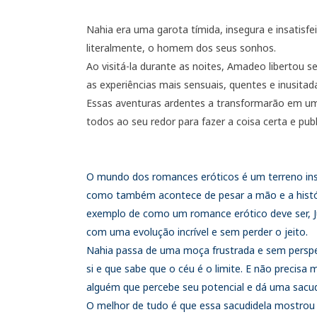
Nahia era uma garota tímida, insegura e insatisf
literalmente, o homem dos seus sonhos.
Ao visitá-la durante as noites, Amadeo libertou s
as experiências mais sensuais, quentes e inusita
Essas aventuras ardentes a transformarão em uma
todos ao seu redor para fazer a coisa certa e pu
O mundo dos romances eróticos é um terreno instáv
como também acontece de pesar a mão e a históri
exemplo de como um romance erótico deve ser, J
com uma evolução incrível e sem perder o jeito.
Nahia passa de uma moça frustrada e sem perspec
si e que sabe que o céu é o limite. E não precisa
alguém que percebe seu potencial e dá uma sacud
O melhor de tudo é que essa sacudidela mostrou 