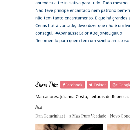
aprendeu a ter iniciativa para tudo. Tudo mesmo! 
Não teve príncipe encantado nem patrono bem-fei
não tem tanto encantamento. E que há grandes s
Cenas hot à vontade, devo dizer que não é um liv
consegui. #AbanaEsseCalor #BeijoMeLigaKio
Recomendo para quem tem um vizinho amistoso 
Share This:
Facebook
Twitter
Googl
Marcadores:
Julianna Costa
,
Leituras de Rebecca
,
Next
Dan Gemeinhart - A Mais Pura Verdade - Novo Conc