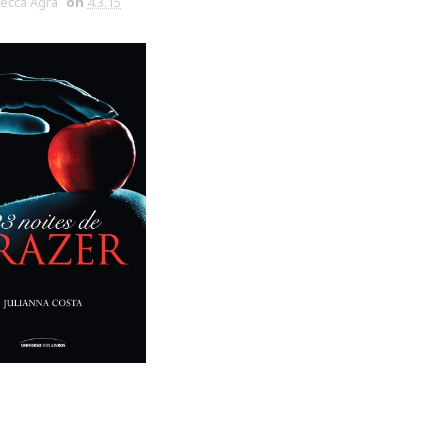
ecca Agra
on
4.3.15