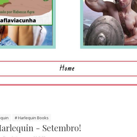
LEIA MAIS
L
Home
equin
# Harlequin Books
arlequin - Setembro!