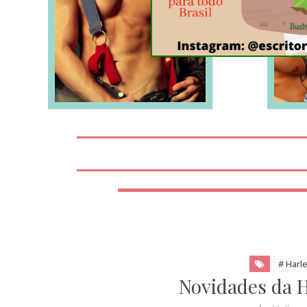
LEIA MAIS
# Harl
Novidades da H