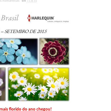
s Românticas
on
11.9.15
mais florido do ano chegou!